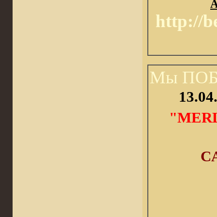
A
http://
Мы ПОБ
13.04
"MERL
CA