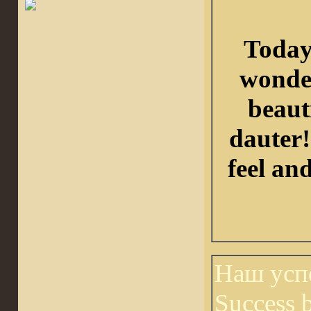
Toda
wonder
beaut
dauter!!
feel and
Наш усп
Success 