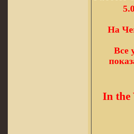
5.
На Че
Все 
показ
In the