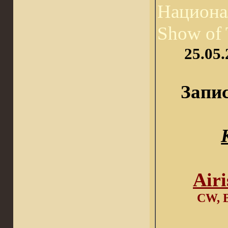
Национа
Show of
25.05
Запис
Аir
CW, B