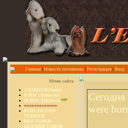
Главная
|
Новости питомника
|
Регистрация
|
Вход
Меню сайта
ГЛАВНАЯ(Home)
Сегодня
О НАС(About us)
НОВОСТИ(News)
=============
were bor
BEDLINGTON
TERRIER
ВЫСТАВКИ
БЕДЛИНГТОНОВ