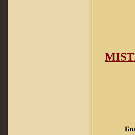
МISTE
Бо