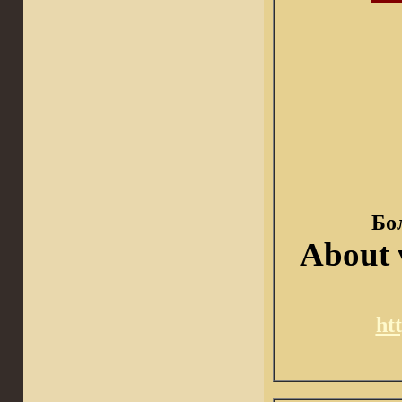
Бо
About v
ht