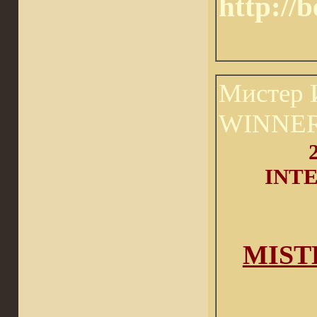
http://
Мистер 
WINNER 
INT
MISTER