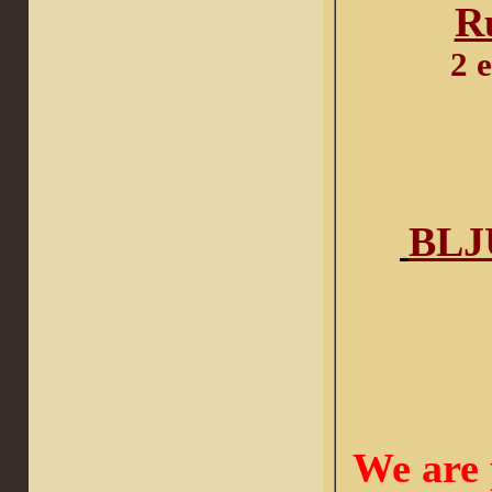
R
2 
BLJ
We
are 