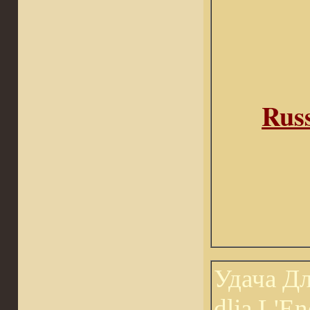
Rus
Удача Д
dlja L'E