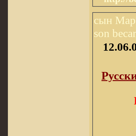
сын Мар
son bec
12.06
Русск