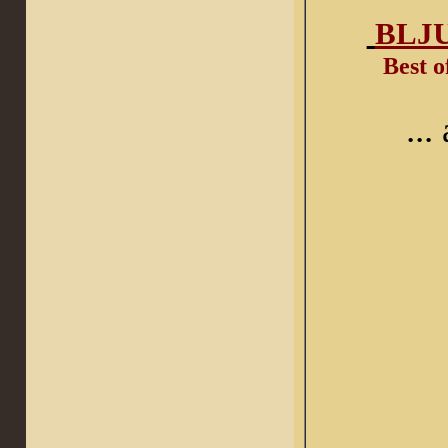
BLJ
Best o
...