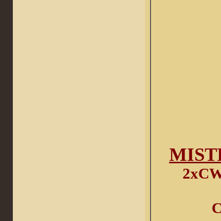
MISTER
2хCW
C