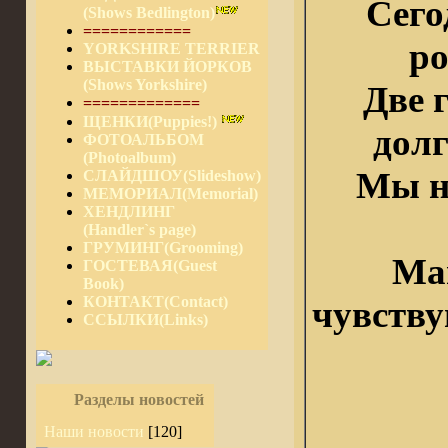
Сег
(Shows Bedlington)
============
ро
YORKSHIRE TERRIER
ВЫСТАВКИ ЙОРКОВ
(Shows Yorkshire)
Две 
=============
ЩЕНКИ(Puppies!)
долг
ФОТОАЛЬБОМ
(Photoalbum)
Мы н
СЛАЙДШОУ(Slideshow)
МЕМОРИАЛ(Memorial)
ХЕНДЛИНГ
(Handler`s page)
ГРУМИНГ(Grooming)
Ма
ГОСТЕВАЯ(Guest
Book)
КОНТАКТ(Contact)
чувству
ССЫЛКИ(Links)
Разделы новостей
Наши новости
[120]