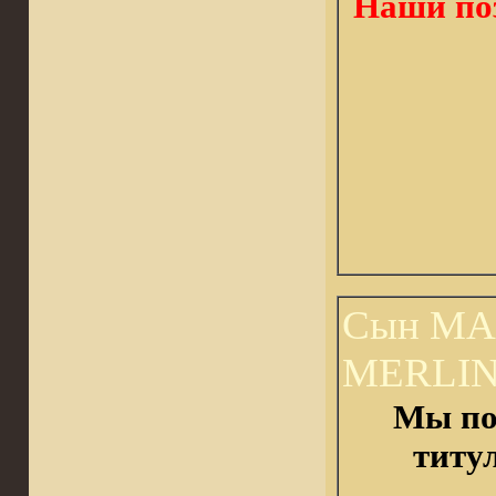
Наши по
Сын МА
MERLIN's
Мы по
титу