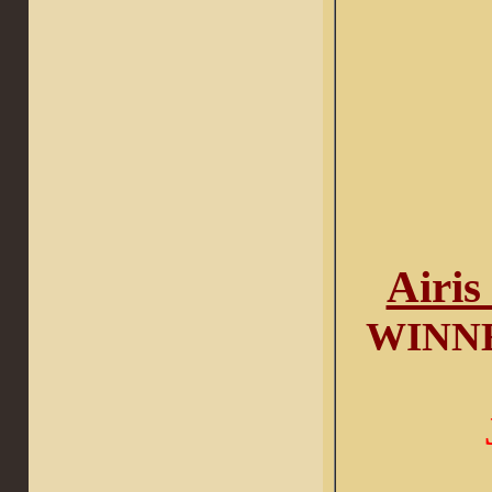
Аiri
WINNE