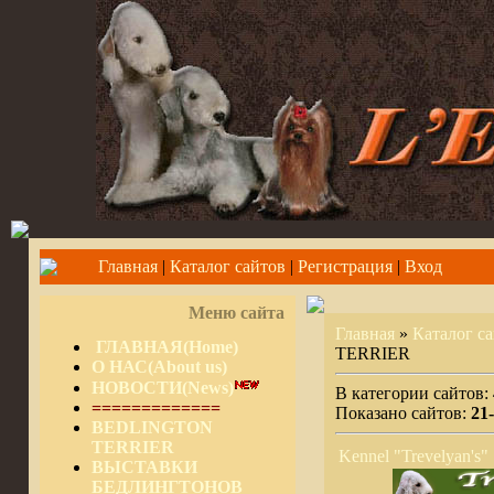
Главная
|
Каталог сайтов
|
Регистрация
|
Вход
Меню сайта
Главная
»
Каталог с
ГЛАВНАЯ(Home)
TERRIER
О НАС(About us)
НОВОСТИ(News)
В категории сайтов:
=============
Показано сайтов:
21
BEDLINGTON
TERRIER
Kennel "Trevelyan's"
ВЫСТАВКИ
БЕДЛИНГТОНОВ