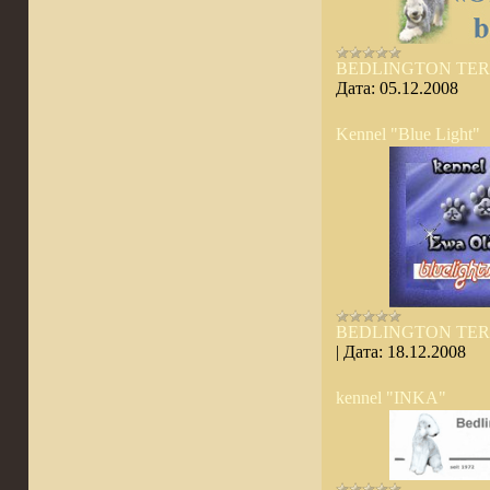
BEDLINGTON TER
Дата:
05.12.2008
Kennel "Blue Light"
BEDLINGTON TER
|
Дата:
18.12.2008
kennel "INKA"