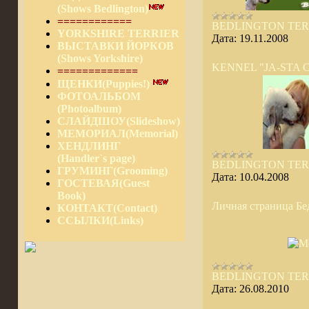
(Shows Bedlington)
============
BEDLINGTON TER
YORKSHIRE TERRIER
Дата:
19.11.2008
ВЫСТАВКИ ЙОРКОВ
(Shows Yorkshire)
KENNEL "JA-STA 
=============
ЩЕНКИ(Puppies!)
ФОТОАЛЬБОМ
(Photoalbum)
СЛАЙДШОУ(Slideshow)
МЕМОРИАЛ(Memorial)
ХЕНДЛИНГ
(Handler`s page)
BEDLINGTON TER
ГРУМИНГ(Grooming)
Дата:
10.04.2008
ГОСТЕВАЯ(Guest
Book)
Личная страница Бе
КОНТАКТ(Contact)
ССЫЛКИ(Links)
BEDLINGTON TER
Дата:
26.08.2010