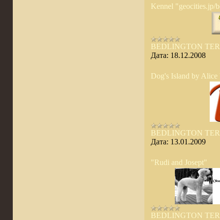
Kennel "geocities.jp/
BEDLINGTON TER
Дата:
18.12.2008
Dog's Island by Alice
BEDLINGTON TER
Дата:
13.01.2009
"Rudi and Josept"
BEDLINGTON TER