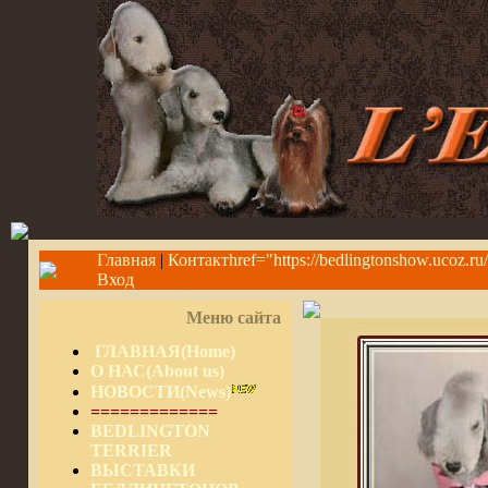
Главная
|
Контактhref="https://bedlingtonshow.ucoz.ru
Вход
Меню сайта
ГЛАВНАЯ(Home)
О НАС(About us)
НОВОСТИ(News)
=============
BEDLINGTON
TERRIER
ВЫСТАВКИ