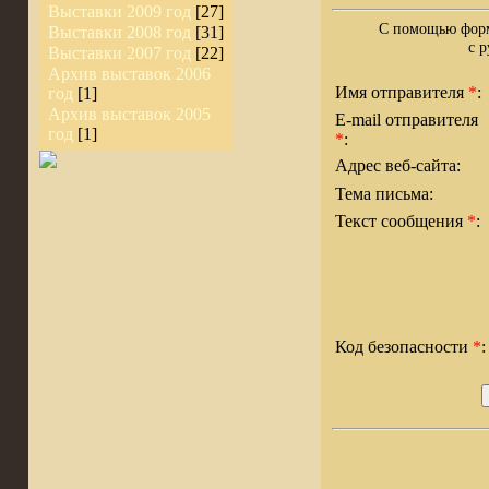
Выставки 2009 год
[27]
С помощью форм
Выставки 2008 год
[31]
с
р
Выставки 2007 год
[22]
Архив выставок 2006
Имя отправителя
*
:
год
[1]
Архив выставок 2005
E-mail отправителя
год
[1]
*
:
Адрес веб-сайта:
Тема письма:
Текст сообщения
*
:
Код безопасности
*
: