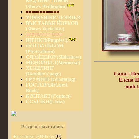
БЕДЛИНГТОНОВ
(Shows Bedlington)
============
YORKSHIRE TERRIER
ВЫСТАВКИ ЙОРКОВ
(Shows Yorkshire)
=============
ЩЕНКИ(Puppies!)
ФОТОАЛЬБОМ
(Photoalbum)
СЛАЙДШОУ(Slideshow)
МЕМОРИАЛ(Memorial)
ХЕНДЛИНГ
Санкт-Пет
(Handler`s page)
ГРУМИНГ(Grooming)
Елена П
ГОСТЕВАЯ(Guest
mob 
Book)
КОНТАКТ(Contact)
ССЫЛКИ(Links)
Разделы выставок
Выставки 2010 год
[0]
be