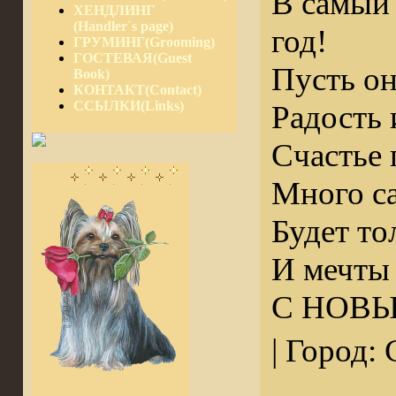
В самый
ХЕНДЛИНГ
(Handler`s page)
год!
ГРУМИНГ(Grooming)
ГОСТЕВАЯ(Guest
Пусть он
Book)
КОНТАКТ(Contact)
ССЫЛКИ(Links)
Радость 
Счастье 
Много са
Будет то
И мечты 
С НОВЫ
| Город: