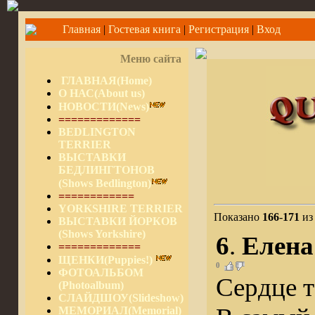
Главная
|
Гостевая книга
|
Регистрация
|
Вход
Меню сайта
ГЛАВНАЯ(Home)
О НАС(About us)
НОВОСТИ(News)
=============
BEDLINGTON
TERRIER
ВЫСТАВКИ
БЕДЛИНГТОНОВ
(Shows Bedlington)
============
YORKSHIRE TERRIER
Показано
166
-
171
и
ВЫСТАВКИ ЙОРКОВ
(Shows Yorkshire)
6
.
Елена
=============
ЩЕНКИ(Puppies!)
0
ФОТОАЛЬБОМ
Сердце т
(Photoalbum)
СЛАЙДШОУ(Slideshow)
МЕМОРИАЛ(Memorial)