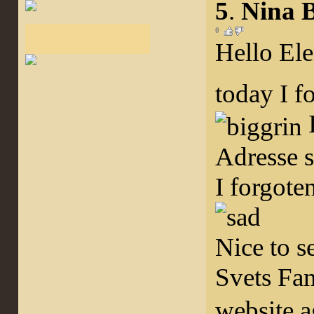
5
.
Nina B
0
Hello Ele
today I f
I
Adresse 
I forgote
Nice to s
Svets Fa
website 