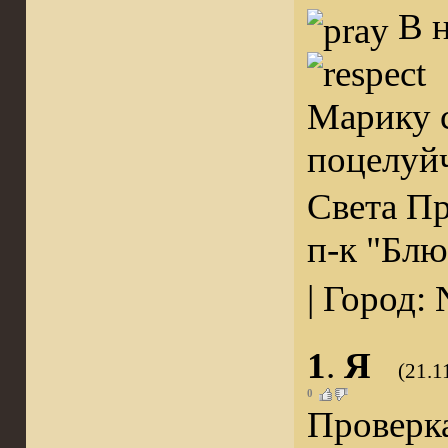
В н
Марику 
поцелуйч
Света П
п-к "Бл
| Город: 
1
.
Я
(21.1
0
Проверка