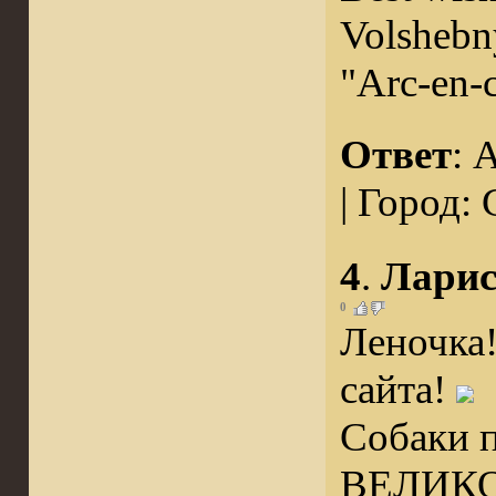
Volshebn
"Arc-en-
Ответ
: 
| Город:
4
.
Ларис
0
Леночка
сайта!
Собаки п
ВЕЛИКО