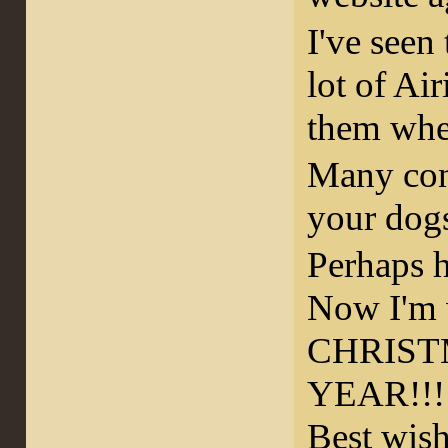
I've seen
lot of Ai
them whe
Many cong
your dogs
Perhaps 
Now I'm
CHRIST
YEAR!!!!
Best wish