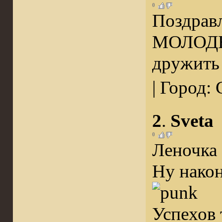
0
Поздравл
МОЛОДЕЦ
дружить
| Город:
2
.
Sveta
0
Леночка 
Ну након
Успехов 