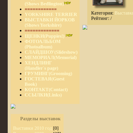
(Shows Bedlington)
============
Категория:
Выставки
YORKSHIRE TERRIER
Рейтинг: /
ВЫСТАВКИ ЙОРКОВ
(Shows Yorkshire)
=============
ЩЕНКИ(Puppies!)
ФОТОАЛЬБОМ
(Photoalbum)
СЛАЙДШОУ(Slideshow)
МЕМОРИАЛ(Memorial)
ХЕНДЛИНГ
(Handler`s page)
ГРУМИНГ(Grooming)
ГОСТЕВАЯ(Guest
Book)
КОНТАКТ(Contact)
ССЫЛКИ(Links)
Разделы выставок
Выставки 2010 год
[0]