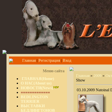
Главная
|
Регистрация
|
Вход
Меню сайта
Главная
»
2009
»
Окт
ГЛАВНАЯ(Home)
Show
О НАС(About us)
НОВОСТИ(News)
03.10.2009 Natoinal
=============
BEDLINGTON
TERRIER
ВЫСТАВКИ
БЕДЛИНГТОНОВ