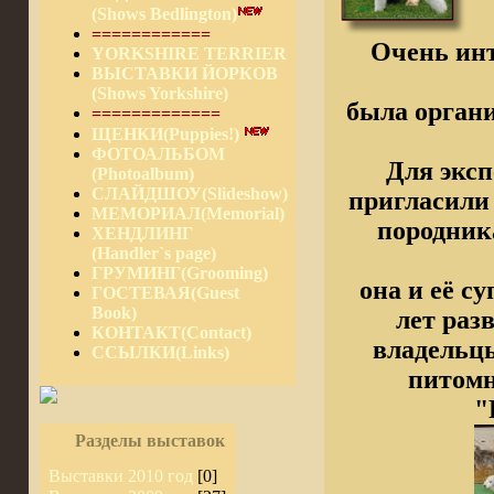
(Shows Bedlington)
============
Очень инт
YORKSHIRE TERRIER
ВЫСТАВКИ ЙОРКОВ
(Shows Yorkshire)
была орган
=============
ЩЕНКИ(Puppies!)
ФОТОАЛЬБОМ
Для эксп
(Photoalbum)
СЛАЙДШОУ(Slideshow)
пригласили
МЕМОРИАЛ(Memorial)
породник
ХЕНДЛИНГ
(Handler`s page)
ГРУМИНГ(Grooming)
она и её с
ГОСТЕВАЯ(Guest
Book)
лет раз
КОНТАКТ(Contact)
владельцы
ССЫЛКИ(Links)
питомн
"
Разделы выставок
Выставки 2010 год
[0]