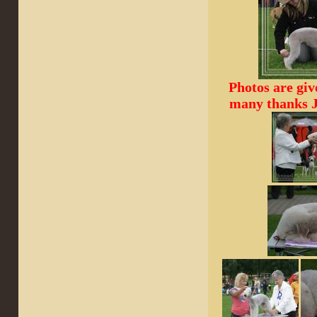
Photos are gi
many thanks J