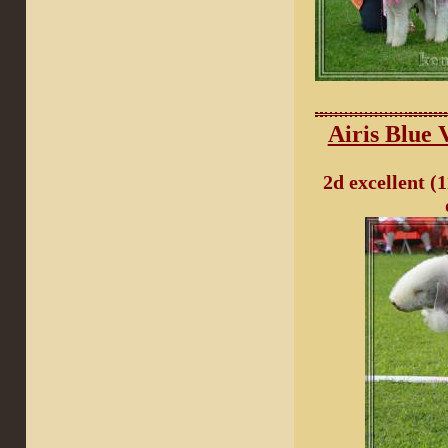
Airis Bl
2
d excellent (
1