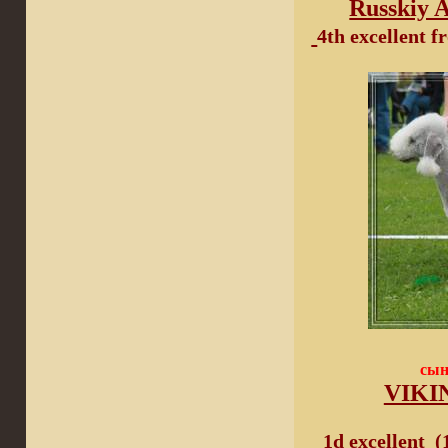
Russkiy 
4
th excellent 
сын
VIKIN
1
d excellent
(1