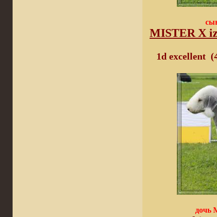
сы
MISTER X iz 
1
d excellent
(4
дочь М