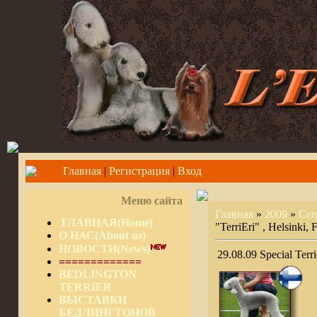
Главная
|
Регистрация
|
Вход
Меню сайта
Главная
»
2009
»
Сен
ГЛАВНАЯ(Home)
"TerriEri" , Helsinki, 
О НАС(About us)
НОВОСТИ(News)
29.08.09 Special Terri
=============
BEDLINGTON
TERRIER
ВЫСТАВКИ
БЕДЛИНГТОНОВ