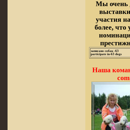
Мы очень 
выставки
участия на
более, что
номинаци
престижн
записано собак -63
participate in
-63 dogs
Наша коман
com