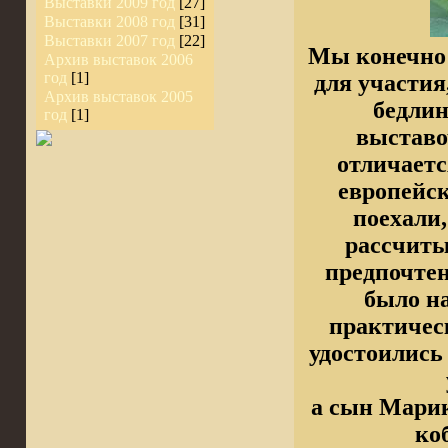
Выставки 2009 год
[27]
Выставки 2008 год
[31]
Выставки 2007 год
[22]
Мы конечно 
Архив выставок 2006
год
[1]
для участия
Архив выставок 2005
бедлин
год
[1]
выставо
отличаетс
европейск
поехали,
рассчиты
предпочтен
было н
практичес
удостоилис
а сын Марик
ко