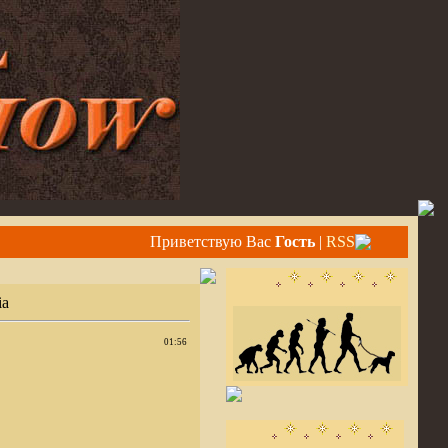
Приветствую Вас
Гость
|
RSS
ia
01:56