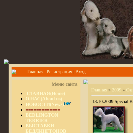
Главная
|
Регистрация
|
Вход
Меню сайта
Главная
»
2009
»
Ок
ГЛАВНАЯ(Home)
О НАС(About us)
18.10.2009 Special B
НОВОСТИ(News)
=============
BEDLINGTON
TERRIER
ВЫСТАВКИ
БЕДЛИНГТОНОВ