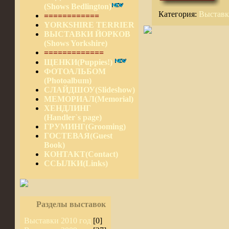
(Shows Bedlington)
Категория:
Выставк
============
YORKSHIRE TERRIER
ВЫСТАВКИ ЙОРКОВ
(Shows Yorkshire)
=============
ЩЕНКИ(Puppies!)
ФОТОАЛЬБОМ
(Photoalbum)
СЛАЙДШОУ(Slideshow)
МЕМОРИАЛ(Memorial)
ХЕНДЛИНГ
(Handler`s page)
ГРУМИНГ(Grooming)
ГОСТЕВАЯ(Guest
Book)
КОНТАКТ(Contact)
ССЫЛКИ(Links)
Разделы выставок
Выставки 2010 год
[0]