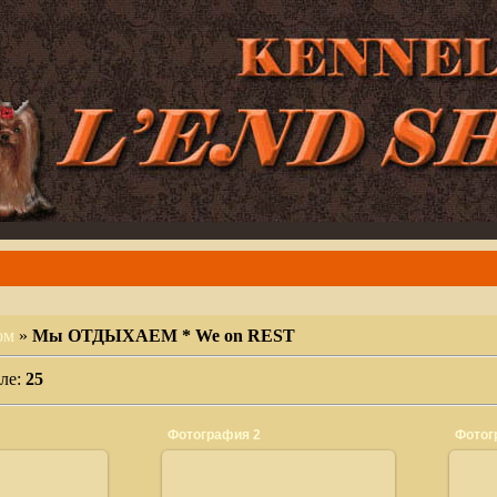
ом
»
Мы ОТДЫХАЕМ * We on REST
еле:
25
Фотография 2
Фотог