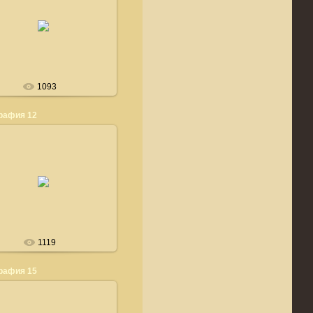
24.03.2008
ТАК ЕЩЕ ЛУЧШЕ!!!***
bedlingtonshow
1093
рафия 12
24.03.2008
ТЯНЕМ-ПОТЯНЕМ ***
bedlingtonshow
1119
рафия 15