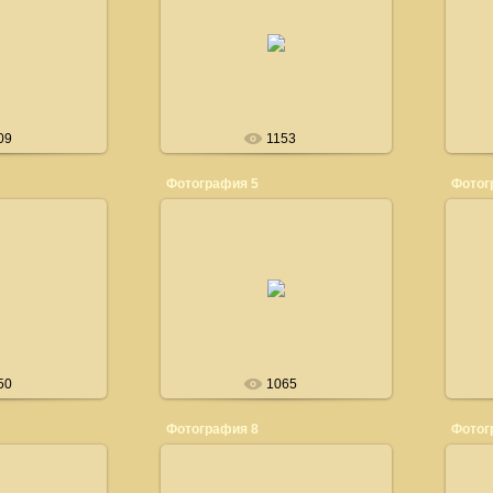
2008
24.03.2008
ли ***
Берлин нас приветствует***
gtonshow
bedlingtonshow
09
1153
Фотография 5
Фотог
2008
24.03.2008
gtonshow
bedlingtonshow
50
1065
Фотография 8
Фотог