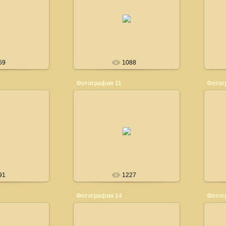
2008
24.03.2008
О***
ЖИЗНЬ ХОРОША!!! ***
gtonshow
bedlingtonshow
59
1088
Фотография 11
Фотог
24.03.2008
2008
ВОЛШЕБНИК МЕРЛИН ***
 БЕРЁЗКИ***
VOLSHEBNIK MERLIN
gtonshow
bedlingtonshow
91
1227
Фотография 14
Фотог