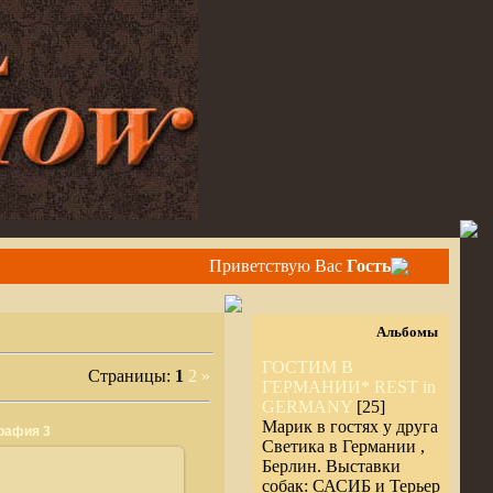
Приветствую Вас
Гость
Альбомы
ГОСТИМ В
Страницы:
1
2
»
ГЕРМАНИИ* REST in
GERMANY
[25]
Марик в гостях у друга
рафия 3
Светика в Германии ,
Берлин. Выставки
собак: САСИБ и Терьер