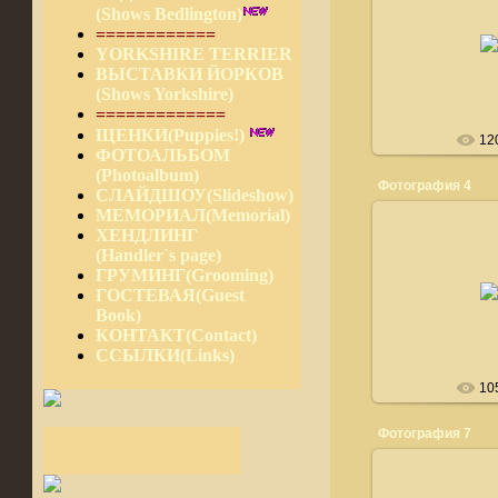
(Shows Bedlington)
24.03.
============
Прилете
YORKSHIRE TERRIER
bedlin
ВЫСТАВКИ ЙОРКОВ
(Shows Yorkshire)
=============
ЩЕНКИ(Puppies!)
12
ФОТОАЛЬБОМ
(Photoalbum)
Фотография 4
СЛАЙДШОУ(Slideshow)
МЕМОРИАЛ(Memorial)
ХЕНДЛИНГ
(Handler`s page)
ГРУМИНГ(Grooming)
24.03.
ГОСТЕВАЯ(Guest
bedlin
Book)
КОНТАКТ(Contact)
ССЫЛКИ(Links)
10
Фотография 7