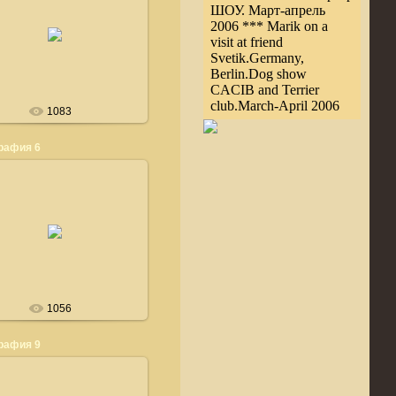
ШОУ. Март-апрель
24.03.2008
2006 *** Marik on a
visit at friend
bedlingtonshow
Svetik.Germany,
Berlin.Dog show
CACIB and Terrier
club.March-April 2006
1083
рафия 6
24.03.2008
bedlingtonshow
1056
рафия 9