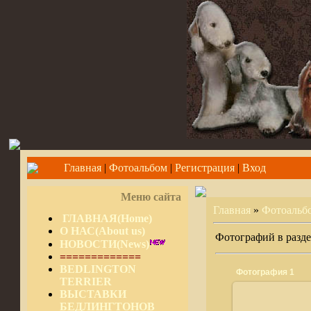
Главная
|
Фотоальбом
|
Регистрация
|
Вход
Меню сайта
Главная
»
Фотоальб
ГЛАВНАЯ(Home)
О НАС(About us)
Фотографий в разд
НОВОСТИ(News)
=============
BEDLINGTON
Фотография 1
TERRIER
ВЫСТАВКИ
БЕДЛИНГТОНОВ