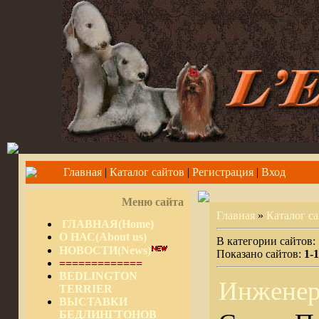
Главная
|
Каталог сайтов
|
Регистрация
|
Вход
Меню сайта
Главная
»
Каталог с
ГЛАВНАЯ(Home)
О НАС(About us)
В категории сайтов:
НОВОСТИ(News)
Показано сайтов:
1-
=============
BEDLINGTON
Инженер
TERRIER
ВЫСТАВКИ
БЕДЛИНГТОНОВ