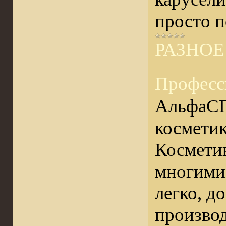
просто п
РАЗНОЕ
Професс
АльфаСПА
космети
Косметик
многими 
легко, д
производ