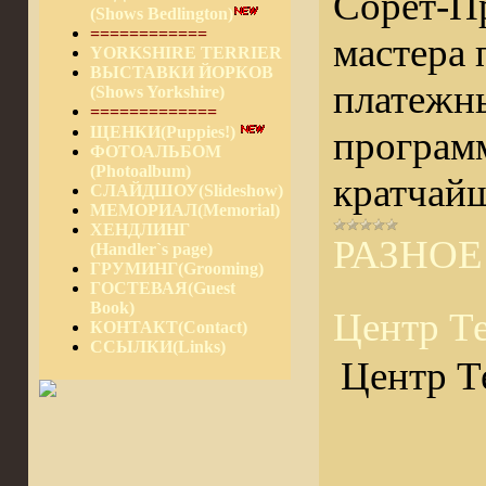
Сорет-Пр
(Shows Bedlington)
============
мастера 
YORKSHIRE TERRIER
ВЫСТАВКИ ЙОРКОВ
платежны
(Shows Yorkshire)
=============
ЩЕНКИ(Puppies!)
программ
ФОТОАЛЬБОМ
(Photoalbum)
кратчайш
СЛАЙДШОУ(Slideshow)
МЕМОРИАЛ(Memorial)
ХЕНДЛИНГ
РАЗНОЕ
(Handler`s page)
ГРУМИНГ(Grooming)
ГОСТЕВАЯ(Guest
Book)
Центр Т
КОНТАКТ(Contact)
ССЫЛКИ(Links)
Центр Т